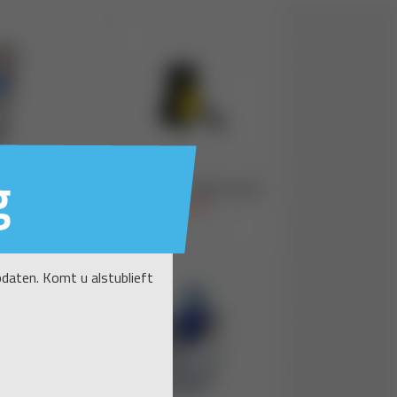
g
daten. Komt u alstublieft