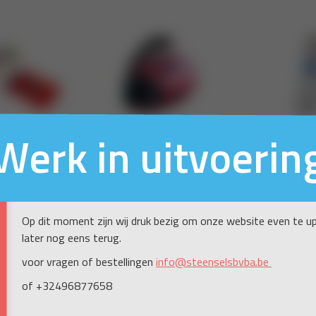
Werk in uitvoerin
Op dit moment zijn wij druk bezig om onze website even te up
later nog eens terug.
voor vragen of bestellingen
info@steenselsbvba.be
of +32496877658