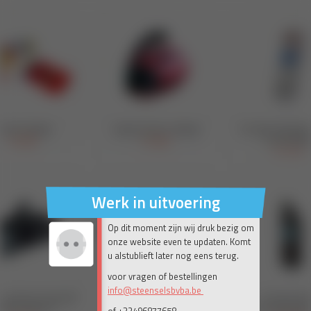
Werk in uitvoering
Op dit moment zijn wij druk bezig om
onze website even te updaten. Komt
u alstublieft later nog eens terug.
voor vragen of bestellingen
info@steenselsbvba.be