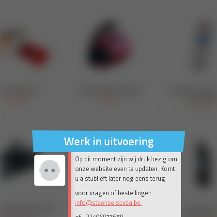
Werk in uitvoering
Op dit moment zijn wij druk bezig om
onze website even te updaten. Komt
u alstublieft later nog eens terug.
voor vragen of bestellingen
info@steenselsbvba.be