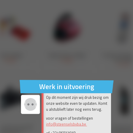
Werk in uitvoering
Op dit moment zijn wij druk bezig om
onze website even te updaten. Komt
u alstublieft later nog eens terug.
voor vragen of bestellingen
info@steenselsbvba.be