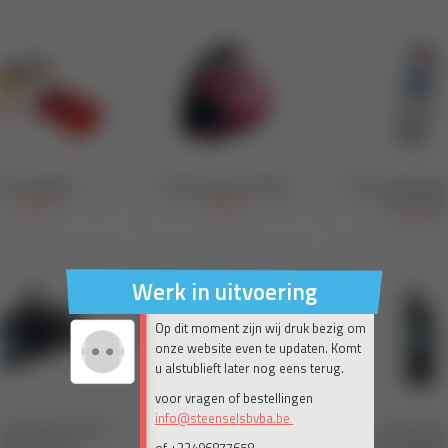
Werk in uitvoering
Op dit moment zijn wij druk bezig om
onze website even te updaten. Komt
u alstublieft later nog eens terug.
voor vragen of bestellingen
info@steenselsbvba.be