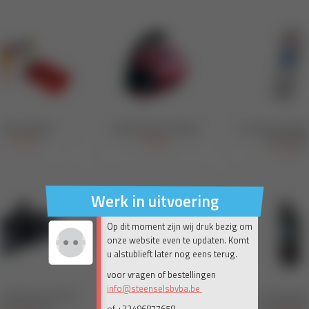
Werk in uitvoering
Op dit moment zijn wij druk bezig om
onze website even te updaten. Komt
u alstublieft later nog eens terug.
voor vragen of bestellingen
info@steenselsbvba.be