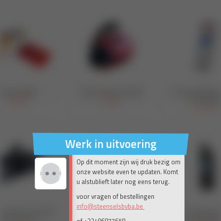
Werk in uitvoering
Op dit moment zijn wij druk bezig om
onze website even te updaten. Komt
u alstublieft later nog eens terug.
voor vragen of bestellingen
info@steenselsbvba.be