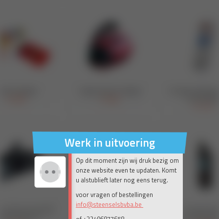
Werk in uitvoering
Op dit moment zijn wij druk bezig om
onze website even te updaten. Komt
u alstublieft later nog eens terug.
voor vragen of bestellingen
info@steenselsbvba.be