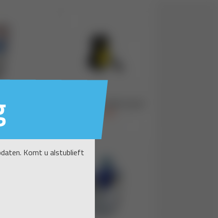
g
daten. Komt u alstublieft