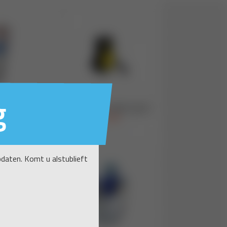
g
daten. Komt u alstublieft