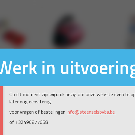
Werk in uitvoerin
Op dit moment zijn wij druk bezig om onze website even te up
later nog eens terug.
voor vragen of bestellingen
info@steenselsbvba.be
of +32496877658