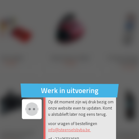
Werk in uitvoering
Op dit moment zijn wij druk bezig om
onze website even te updaten. Komt
u alstublieft later nog eens terug.
voor vragen of bestellingen
info@steenselsbvba.be